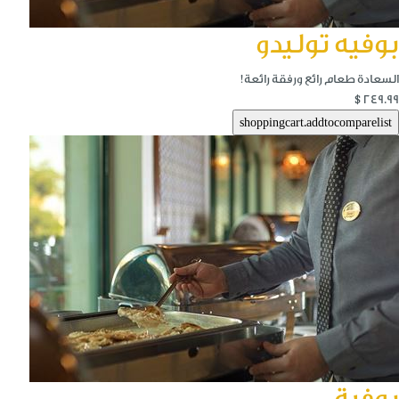
بوفيه توليدو
السعادة طعام رائع ورفقة رائعة!
$249.99