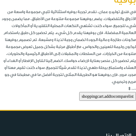
بوفية
في فندق توليدو عمان، نقدم تجربة بوفيه استثنائية تلبي مجموعة واسعة من
الأذواق والتفضيلات. يضم بوفيهنا مجموعة متنوعة من الأطباق، مما يضمن وجود
شيء للجميع. سواء كنت تشتهي النكهات المحلية التقليدية أو المأكولات
العالمية المفضلة، فإن بوفيهنا يقدم كل شيء. يتم تحضير كل طبق باستخدام
مكونات طازجة وعالية الجودة لضمان وجبة لذيذة ومشبعة. تم تصميم بوفيهنا
ليكون وليمة للعينين والحواس، مع أطباق مرتبة بشكل جميل تعرض مجموعة
متنوعة من الخيارات. من السلطات والمقبلات إلى الأطباق الرئيسية والحلويات،
يتم تحضير كل عنصر بعناية لإرضاء حواسك. انضم إلينا لتناول الإفطار أو الغداء أو
العشاء واستمتع برحلة طهي لذيذة تقدم شيئًا للجميع. سواء كنت تقيم معنا أو
مجرد مرور، فإن بوفيهنا هو الطريقة المثلى لتجربة أفضل ما في مطبخنا في جو
مريح وترحيبي.
$0.00
الاتصال بنا