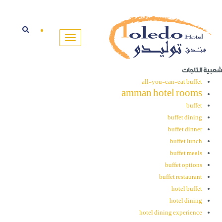
شعبية التاجات
all-you-can-eat buffet
amman hotel rooms
buffet
buffet dining
buffet dinner
buffet lunch
buffet meals
buffet options
buffet restaurant
hotel buffet
hotel dining
hotel dining experience