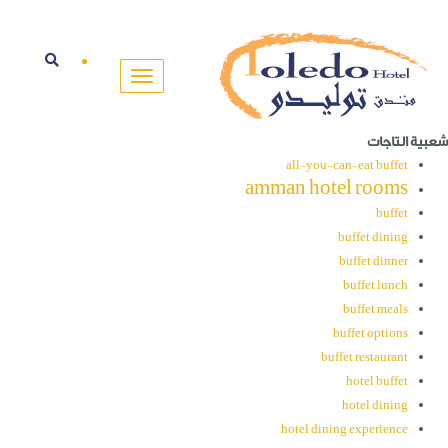
شعبية التاجات
all-you-can-eat buffet
amman hotel rooms
buffet
buffet dining
buffet dinner
buffet lunch
buffet meals
buffet options
buffet restaurant
hotel buffet
hotel dining
hotel dining experience