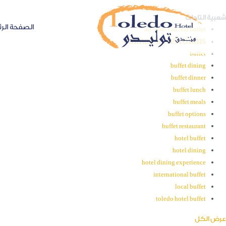
شعبية التاجات
الصفحة الرئ
all-you-can-eat buffet
amman hotel rooms
buffet
buffet dining
buffet dinner
buffet lunch
buffet meals
buffet options
buffet restaurant
hotel buffet
hotel dining
hotel dining experience
international buffet
local buffet
toledo hotel buffet
عرض الكل