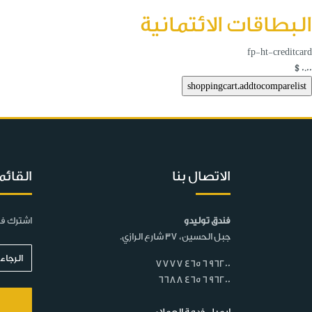
البطاقات الائتمانية
fp-ht-creditcard
$0.00
الاتصال بنا
القائم
فندق توليدو
اشترك في
جبل الحسين، 37 شارع الرازي.
7777 465 6 96200
6688 465 6 96200
إيميل خدمة العملاء