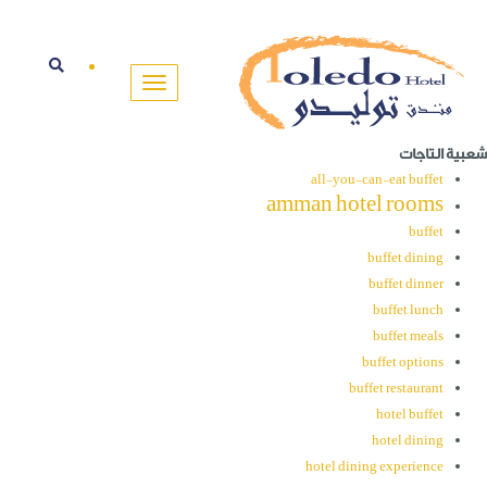
شعبية التاجات
all-you-can-eat buffet
amman hotel rooms
buffet
buffet dining
buffet dinner
buffet lunch
buffet meals
buffet options
buffet restaurant
hotel buffet
hotel dining
hotel dining experience