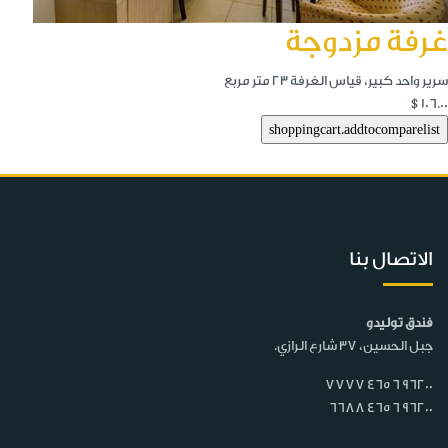
غرفة مزدوجة
سرير واحد كبير، قياس الغرفة 23 متر مربع
$106.00
الاتصال بنا
فندق توليدو
جبل الحسين، 37 شارع الرازي.
7777 465 6 96200
6688 465 6 96200