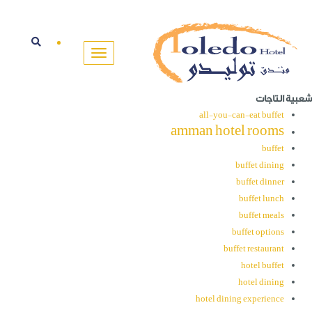
شعبية التاجات
all-you-can-eat buffet
amman hotel rooms
buffet
buffet dining
buffet dinner
buffet lunch
buffet meals
buffet options
buffet restaurant
hotel buffet
hotel dining
hotel dining experience