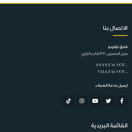
الاتصال بنا
فندق توليدو
جبل الحسين، 37 شارع الرازي.
7777 465 6 96200
6688 465 6 96200
إيميل خدمة العملاء
القائمة البريدية