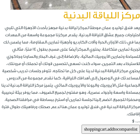
مركز اللياقة البدنية
يعد فندق توليدو عمان موطنًا لمركز لياقة بدنية مجهز بأحدث الأجهزة التي تلبي
احتياجات جميع عشاق اللياقة البدنية. يقدم مركزنا مجموعة واسعة من المعدات
بما في ذلك الأوزان الحرة وآلات الكارديو وأجهزة تمارين المقاومة، مما يضمن لك
تجربة تمارين متكاملة. يحتوي المركز أيضًا على مسبح بطول 14 مترًا، مثالي
للسباحة وتمارين الأيروبيك المائية، بالإضافة إلى غرف البخار والساونا وجاكوزي
للاسترخاء بعد التمرين. سواء كنت تسعى لتحسين قوتك أو تحملك أو مرونتك،
يحتوي مركز اللياقة البدنية لدينا على كل ما تحتاجه. تتوفر جلسات تدريب شخصية
لمساعدتك في الوصول إلى أهدافك اللياقية، كما نقدم مجموعة من الدروس
الجماعية مثل الأيروبيك واليوغا والأيروبيك المائي. يتميز مركز اللياقة البدنية لدينا
بمساحة واسعة وأجواء عصرية، وهو مفتوح لجميع الضيوف، مما يوفر بيئة ترحيبية
ومحفزة للجميع. انضم إلينا لجلسة تمارين أو استرخِ ببساطة في مرافقنا الصحية.
مركز اللياقة البدنية في فندق توليدو عمان هنا لدعم صحتك ورفاهيتك طوال فترة
إقامتك.
$0.00