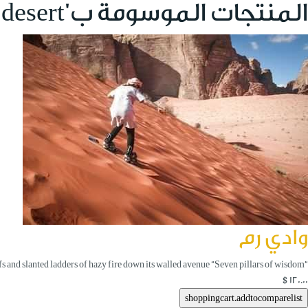
المنتجات الموسومة ب 'wadi rum desert'
وادي رم
“The crimson sunset on its stupendous cliffs and slanted ladders of hazy fire down its walled avenue “Seven pillars of wisdom”
$120.00