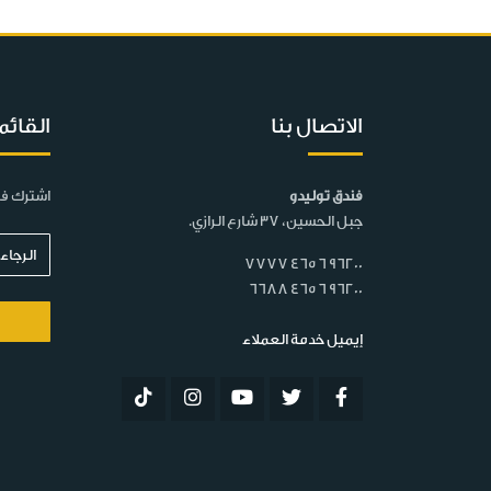
الاتصال بنا
القائم
فندق توليدو
اشترك في
جبل الحسين، 37 شارع الرازي.
7777 465 6 96200
6688 465 6 96200
إيميل خدمة العملاء