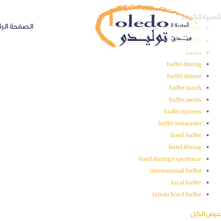
شعبية التاجات
الصفحة الرئ
all-you-can-eat buffet
amman hotel rooms
buffet
buffet dining
buffet dinner
buffet lunch
buffet meals
buffet options
buffet restaurant
hotel buffet
hotel dining
hotel dining experience
international buffet
local buffet
toledo hotel buffet
عرض الكل