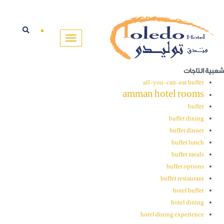
شعبية التاجات
all-you-can-eat buffet
amman hotel rooms
buffet
buffet dining
buffet dinner
buffet lunch
buffet meals
buffet options
buffet restaurant
hotel buffet
hotel dining
hotel dining experience