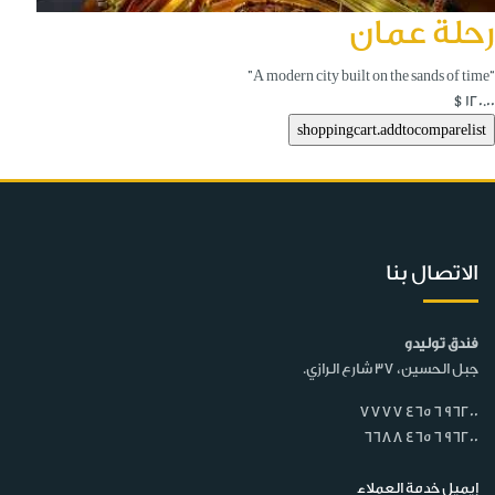
رحلة عمان
“A modern city built on the sands of time”
$120.00
الاتصال بنا
فندق توليدو
جبل الحسين، 37 شارع الرازي.
7777 465 6 96200
6688 465 6 96200
إيميل خدمة العملاء