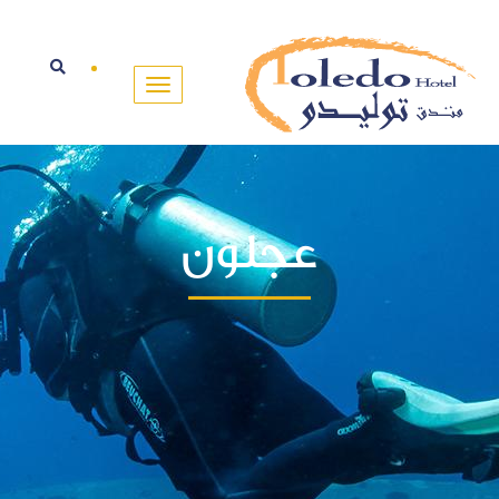
عجلون