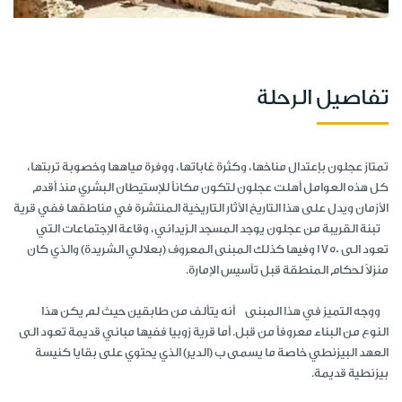
تفاصيل الرحلة
تمتاز عجلون بإعتدال مناخها، وكثرة غاباتها، ووفرة مياهها وخصوبة تربتها،
كل هذه العوامل أهلت عجلون لتكون مكاناً للإستيطان البشري منذ أقدم
الأزمان ويدل على هذا التاريخ الأثار التاريخية المنتشرة في مناطقها ففي قرية
تبنة القريبة من عجلون يوجد المسجد الزيداني، وقاعة الإجتماعات التي
تعود الى 1750 وفيها كذلك المبنى المعروف (بعلالي الشريدة) والذي كان
منزلاً لحكام المنطقة قبل تأسيس الإمارة.
ووجه التميز في هذا المبنى أنه يتألف من طابقين حيث لم يكن هذا
النوع من البناء معروفاً من قبل. أما قرية زوبيا ففيها مباني قديمة تعود الى
العهد البيزنطي خاصة ما يسمى ب (الدير) الذي يحتوي على بقايا كنيسة
بيزنطية قديمة.