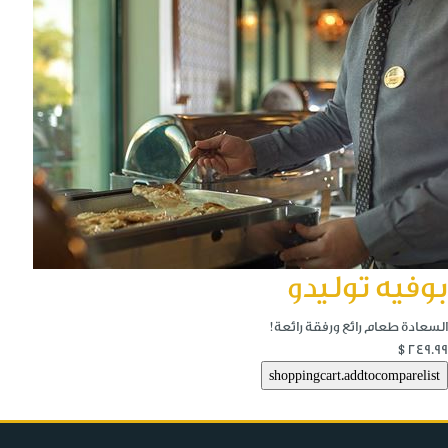
بوفيه توليدو
السعادة طعام رائع ورفقة رائعة!
$249.99