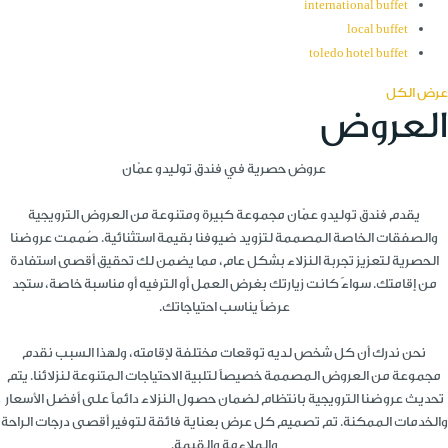
international buffet
local buffet
toledo hotel buffet
عرض الكل
العروض
عروض حصرية في فندق توليدو عمّان
يقدم فندق توليدو عمّان مجموعة كبيرة ومتنوعة من العروض الترويجية
والصفقات الخاصة المصممة لتزويد ضيوفنا بقيمة استثنائية. صُممت عروضنا
الحصرية لتعزيز تجربة النزلاء بشكل عام، مما يضمن لك تحقيق أقصى استفادة
من إقامتك. سواءً كانت زيارتك بغرض العمل أو الترفيه أو مناسبة خاصة، ستجد
عرضاً يناسب احتياجاتك.
نحن ندرك أن كل شخص لديه توقعات مختلفة لإقامته، ولهذا السبب نقدم
مجموعة من العروض المصممة خصيصاً لتلبية الاحتياجات المتنوعة لنزلائنا. يتم
تحديث عروضنا الترويجية بانتظام لضمان حصول النزلاء دائماً على أفضل الأسعار
والخدمات الممكنة. تم تصميم كل عرض بعناية فائقة لتوفير أقصى درجات الراحة
والملاءمة والقيمة.