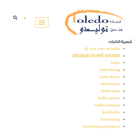
شعبية التاجات
all-you-can-eat buffet
amman hotel rooms
buffet
buffet dining
buffet dinner
buffet lunch
buffet meals
buffet options
buffet restaurant
hotel buffet
hotel dining
hotel dining experience