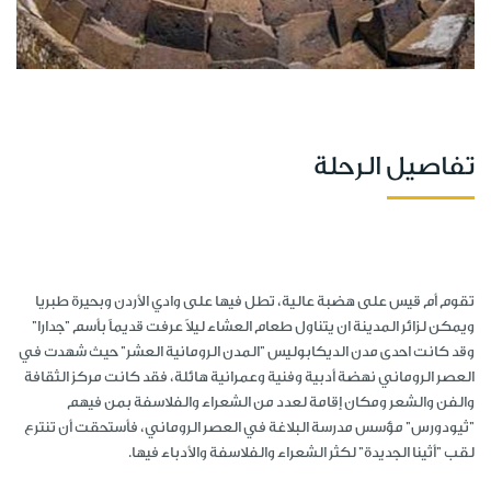
تفاصيل الرحلة
تقوم أم قيس على هضبة عالية، تطل فيها على وادي الأردن وبحيرة طبريا
ويمكن لزائر المدينة ان يتناول طعام العشاء ليلاً عرفت قديماً بأسم "جدارا"
وقد كانت احدى مدن الديكابوليس "المدن الرومانية العشر" حيث شهدت في
العصر الروماني نهضة أدبية وفنية وعمرانية هائلة، فقد كانت مركز الثقافة
والفن والشعر ومكان إقامة لعدد من الشعراء والفلاسفة بمن فيهم
"ثيودورس" مؤسس مدرسة البلاغة في العصر الروماني، فأستحقت أن تنترع
لقب "أثينا الجديدة" لكثر الشعراء والفلاسفة والأدباء فيها.