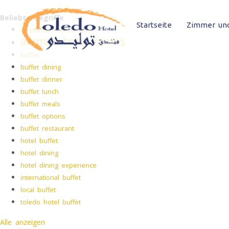
Beliebte Begriffe
Startseite
Zimmer und
all-you-can-eat buffet
amman hotel rooms
buffet
buffet dining
buffet dinner
buffet lunch
buffet meals
buffet options
buffet restaurant
hotel buffet
hotel dining
hotel dining experience
international buffet
local buffet
toledo hotel buffet
Alle anzeigen