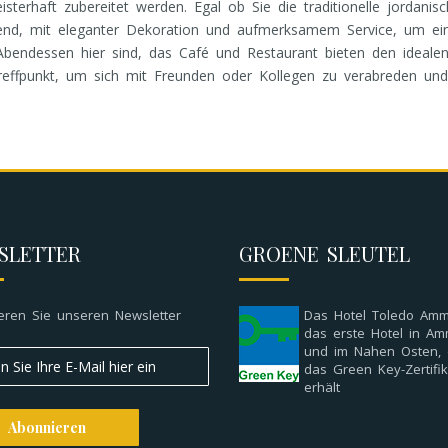
eisterhaft zubereitet werden. Egal ob Sie die traditionelle jorda
end, mit eleganter Dekoration und aufmerksamem Service, um ein
Abendessen hier sind, das Café und Restaurant bieten den ideal
effpunkt, um sich mit Freunden oder Kollegen zu verabreden und
SLETTER
GROENE SLEUTEL
eren Sie unseren Newsletter
Das Hotel Toledo Amm
das erste Hotel in A
und im Nahen Osten,
das Green Key-Zertifik
erhält