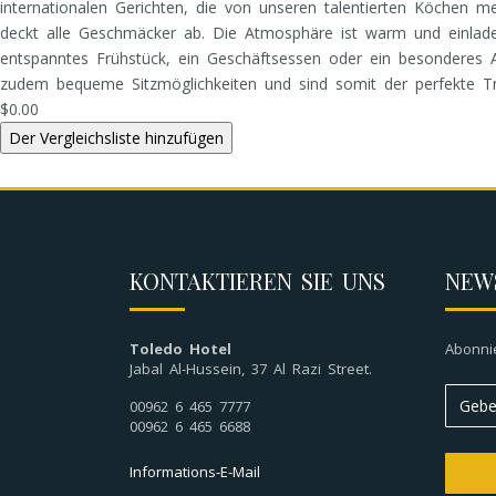
internationalen Gerichten, die von unseren talentierten Köchen m
deckt alle Geschmäcker ab. Die Atmosphäre ist warm und einlad
entspanntes Frühstück, ein Geschäftsessen oder ein besonderes 
zudem bequeme Sitzmöglichkeiten und sind somit der perfekte Tr
$0.00
KONTAKTIEREN SIE UNS
NEW
Toledo Hotel
Abonni
Jabal Al-Hussein, 37 Al Razi Street.
00962 6 465 7777
00962 6 465 6688
Informations-E-Mail