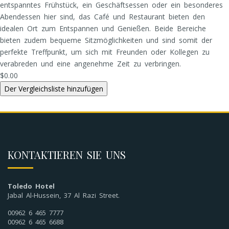
entspanntes Frühstück, ein Geschäftsessen oder ein besonderes
Abendessen hier sind, das Café und Restaurant bieten den
idealen Ort zum Entspannen und Genießen. Beide Bereiche
bieten zudem bequeme Sitzmöglichkeiten und sind somit der
perfekte Treffpunkt, um sich mit Freunden oder Kollegen zu
verabreden und eine angenehme Zeit zu verbringen.
$0.00
KONTAKTIEREN SIE UNS
Toledo Hotel
Jabal Al-Hussein, 37 Al Razi Street.
00962 6 465 7777
00962 6 465 6688