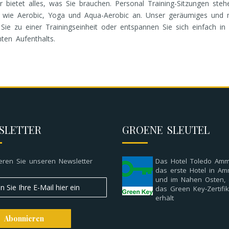
r bietet alles, was Sie brauchen. Personal Training-Sitzungen steh
n wie Aerobic, Yoga und Aqua-Aerobic an. Unser geräumiges und mo
 zu einer Trainingseinheit oder entspannen Sie sich einfach in 
en Aufenthalts.
SLETTER
GROENE SLEUTEL
eren Sie unseren Newsletter
Das Hotel Toledo Amm
das erste Hotel in A
und im Nahen Osten,
das Green Key-Zertifik
erhält