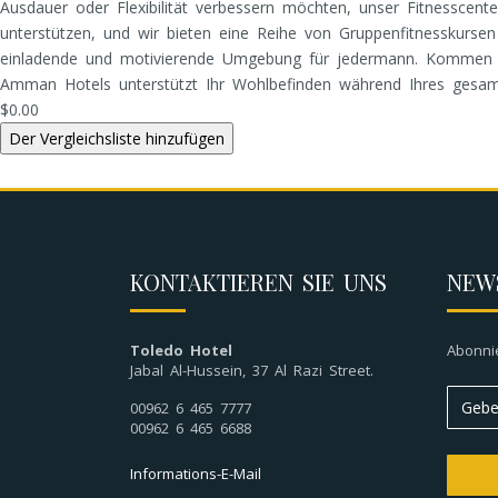
Ausdauer oder Flexibilität verbessern möchten, unser Fitnesscente
unterstützen, und wir bieten eine Reihe von Gruppenfitnesskurse
einladende und motivierende Umgebung für jedermann. Kommen Sie
Amman Hotels unterstützt Ihr Wohlbefinden während Ihres gesamt
$0.00
KONTAKTIEREN SIE UNS
NEW
Toledo Hotel
Abonni
Jabal Al-Hussein, 37 Al Razi Street.
00962 6 465 7777
00962 6 465 6688
Informations-E-Mail