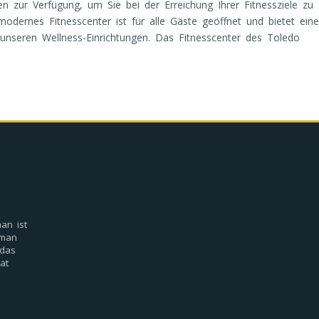
en zur Verfügung, um Sie bei der Erreichung Ihrer Fitnessziele zu
dernes Fitnesscenter ist für alle Gäste geöffnet und bietet eine
unseren Wellness-Einrichtungen. Das Fitnesscenter des Toledo
an ist
mman
 das
at