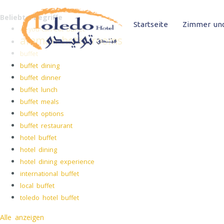
Beliebte Begriffe
Startseite
Zimmer und
all-you-can-eat buffet
amman hotel rooms
buffet
buffet dining
buffet dinner
buffet lunch
buffet meals
buffet options
buffet restaurant
hotel buffet
hotel dining
hotel dining experience
international buffet
local buffet
toledo hotel buffet
Alle anzeigen