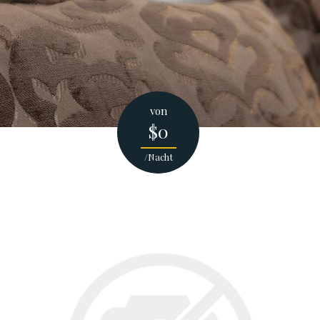
von
$0
/Nacht