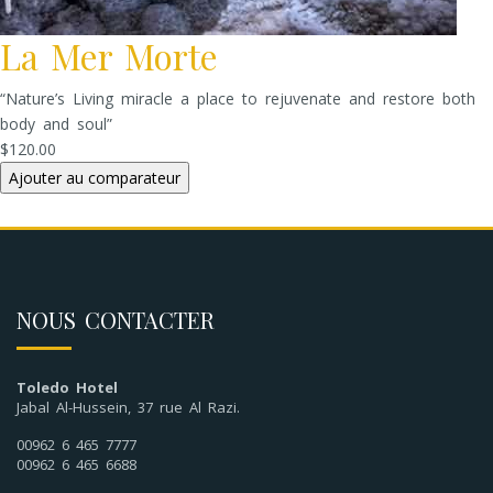
La Mer Morte
“Nature’s Living miracle a place to rejuvenate and restore both
body and soul”
$120.00
NOUS CONTACTER
Toledo Hotel
Jabal Al-Hussein, 37 rue Al Razi.
00962 6 465 7777
00962 6 465 6688