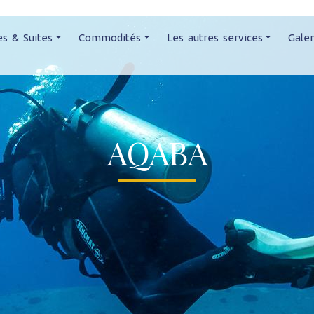
s & Suites
Commodités
Les autres services
Galer
AQABA