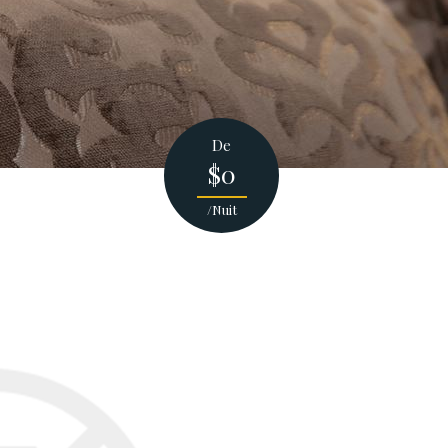
De
$0
/Nuit