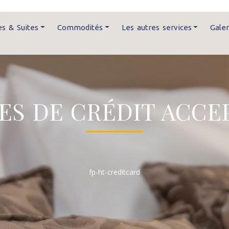
s & Suites
Commodités
Les autres services
Galer
ES DE CRÉDIT ACCE
fp-ht-creditcard