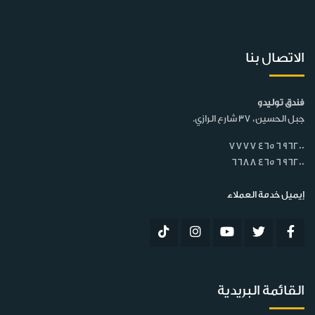
الاتصال بنا
فندق توليدو
جبل الحسين، 37 شارع الرازي.
7777 465 6 96200
6688 465 6 96200
إيميل خدمة العملاء
القائمة البريدية