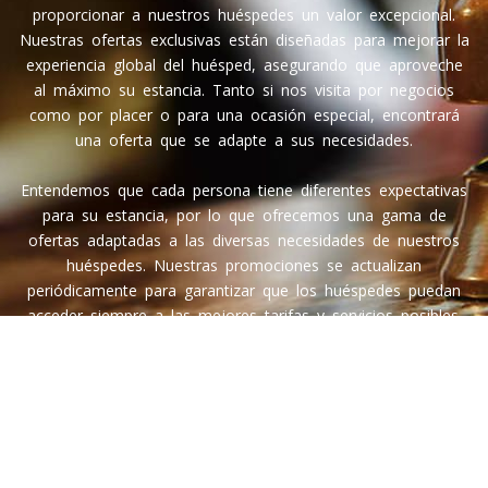
proporcionar a nuestros huéspedes un valor excepcional.
Nuestras ofertas exclusivas están diseñadas para mejorar la
experiencia global del huésped, asegurando que aproveche
al máximo su estancia. Tanto si nos visita por negocios
como por placer o para una ocasión especial, encontrará
una oferta que se adapte a sus necesidades.
Entendemos que cada persona tiene diferentes expectativas
para su estancia, por lo que ofrecemos una gama de
ofertas adaptadas a las diversas necesidades de nuestros
huéspedes. Nuestras promociones se actualizan
periódicamente para garantizar que los huéspedes puedan
acceder siempre a las mejores tarifas y servicios posibles.
Cada oferta se elabora cuidadosamente para proporcionar el
máximo confort, comodidad y valor.