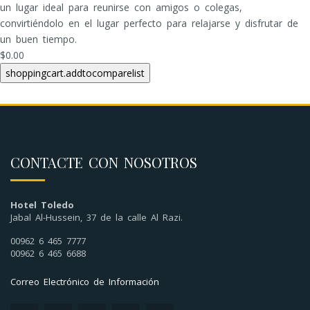
un lugar ideal para reunirse con amigos o colegas,
convirtiéndolo en el lugar perfecto para relajarse y disfrutar de
un buen tiempo.
$0.00
CONTACTE CON NOSOTROS
Hotel Toledo
Jabal Al-Hussein, 37 de la calle Al Razi.
00962 6 465 7777
00962 6 465 6688
Correo Electrónico de Información