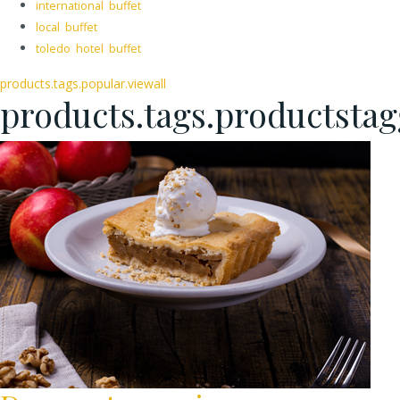
international buffet
local buffet
toledo hotel buffet
products.tags.popular.viewall
products.tags.productsta