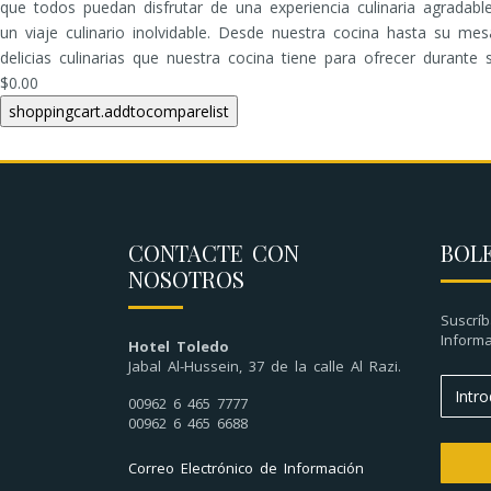
que todos puedan disfrutar de una experiencia culinaria agradable
un viaje culinario inolvidable. Desde nuestra cocina hasta su m
delicias culinarias que nuestra cocina tiene para ofrecer durant
$0.00
CONTACTE CON
BOL
NOSOTROS
Suscríb
Informa
Hotel Toledo
Jabal Al-Hussein, 37 de la calle Al Razi.
00962 6 465 7777
00962 6 465 6688
Correo Electrónico de Información