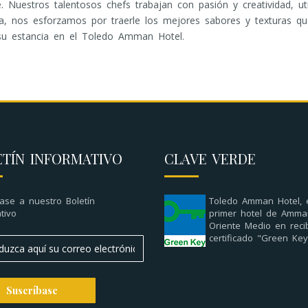
. Nuestros talentosos chefs trabajan con pasión y creatividad, ut
esa, nos esforzamos por traerle los mejores sabores y texturas q
e su estancia en el Toledo Amman Hotel.
ETÍN INFORMATIVO
CLAVE VERDE
ase a nuestro Boletín
Toledo Amman Hotel, 
tivo
primer hotel de Amma
Oriente Medio en recib
certificado "Green Key