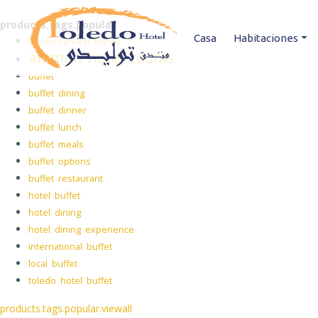
products.tags.popular
Casa
Habitaciones
all-you-can-eat buffet
amman hotel rooms
buffet
buffet dining
buffet dinner
buffet lunch
buffet meals
buffet options
buffet restaurant
hotel buffet
hotel dining
hotel dining experience
international buffet
local buffet
toledo hotel buffet
products.tags.popular.viewall