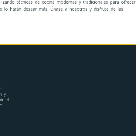
ilizando técnicas de cocina modernas y tradicionales para ofrecer
ue lo harán desear más. Únase a nosotros y disfrute de las
el
n y
ir el
"