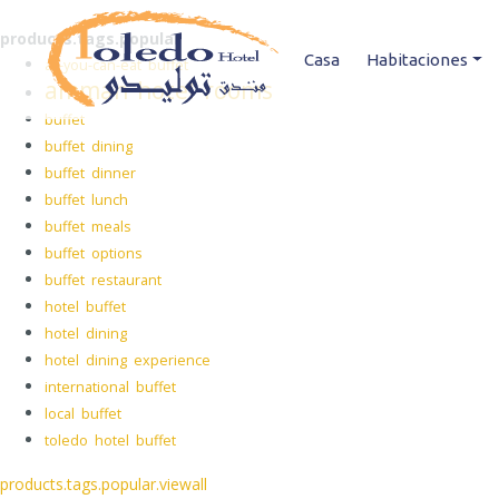
products.tags.popular
Casa
Habitaciones
all-you-can-eat buffet
amman hotel rooms
buffet
buffet dining
buffet dinner
buffet lunch
buffet meals
buffet options
buffet restaurant
hotel buffet
hotel dining
hotel dining experience
international buffet
local buffet
toledo hotel buffet
products.tags.popular.viewall