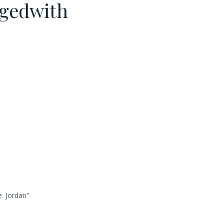
ggedwith
e Jordan"