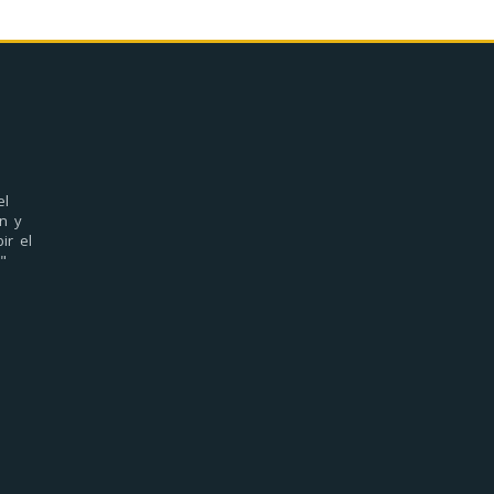
el
n y
ir el
"