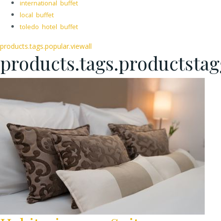
international buffet
local buffet
toledo hotel buffet
products.tags.popular.viewall
products.tags.productsta