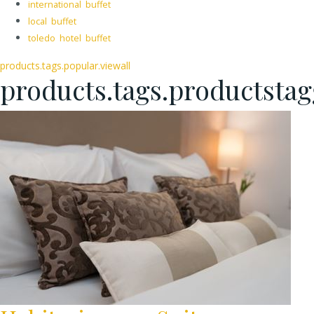
international buffet
local buffet
toledo hotel buffet
products.tags.popular.viewall
products.tags.productsta