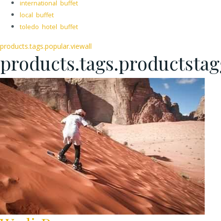
international buffet
local buffet
toledo hotel buffet
products.tags.popular.viewall
products.tags.productsta