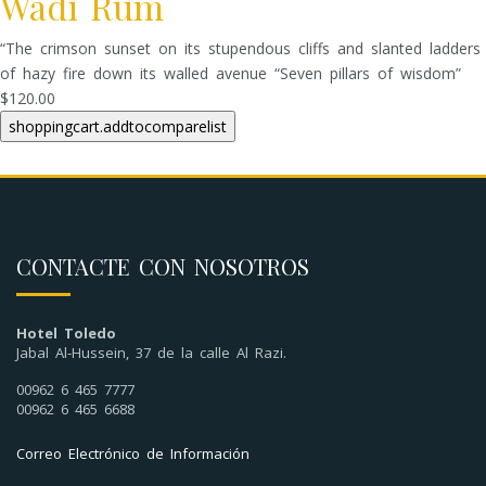
Wadi Rum
“The crimson sunset on its stupendous cliffs and slanted ladders
of hazy fire down its walled avenue “Seven pillars of wisdom”
$120.00
CONTACTE CON NOSOTROS
Hotel Toledo
Jabal Al-Hussein, 37 de la calle Al Razi.
00962 6 465 7777
00962 6 465 6688
Correo Electrónico de Información