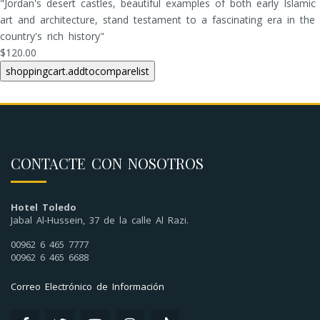
"Jordan's desert castles, beautiful examples of both early Islamic
art and architecture, stand testament to a fascinating era in the
country's rich history"
$120.00
CONTACTE CON NOSOTROS
Hotel Toledo
Jabal Al-Hussein, 37 de la calle Al Razi.
00962 6 465 7777
00962 6 465 6688
Correo Electrónico de Información