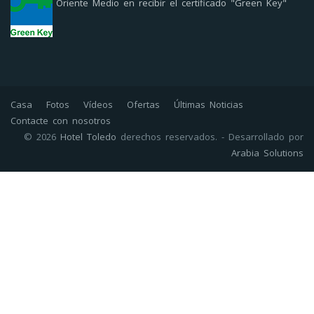
Oriente Medio en recibir el certificado "Green Key"
Casa
Fotos
Vídeos
Ofertas
Últimas Noticias
Contacte con nosotros
© 2026
Hotel Toledo
derechos reservados. - Desarrollado por
Arabia Solutions