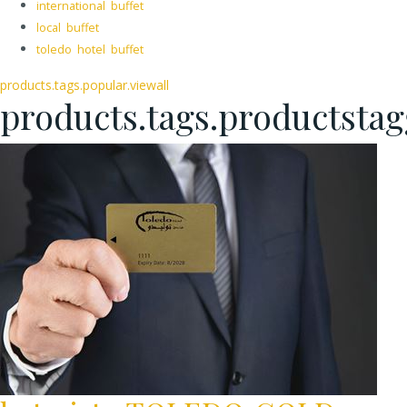
international buffet
local buffet
toledo hotel buffet
products.tags.popular.viewall
products.tags.productsta