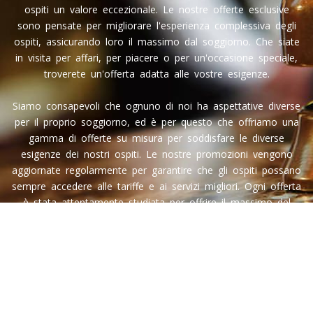
ospiti un valore eccezionale. Le nostre offerte esclusive
sono pensate per migliorare l'esperienza complessiva degli
ospiti, assicurando loro il massimo dal soggiorno. Che siate
in visita per affari, per piacere o per un'occasione speciale,
troverete un'offerta adatta alle vostre esigenze.
Siamo consapevoli che ognuno di noi ha aspettative diverse
per il proprio soggiorno, ed è per questo che offriamo una
gamma di offerte su misura per soddisfare le diverse
esigenze dei nostri ospiti. Le nostre promozioni vengono
aggiornate regolarmente per garantire che gli ospiti possano
sempre accedere alle tariffe e ai servizi migliori. Ogni offerta
è stata attentamente studiata per offrire il massimo del
comfort, della convenienza e del valore.