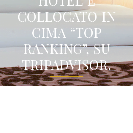
HOTEL È
COLLOCATO IN
CIMA “TOP
RANKING”, SU
TRIPADVISOR.