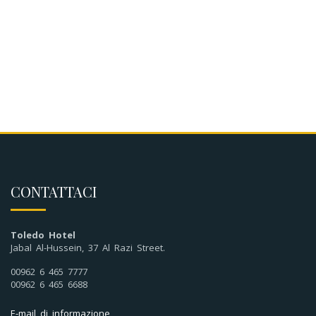
CONTATTACI
Toledo Hotel
Jabal Al-Hussein, 37 Al Razi Street.
00962 6 465 7777
00962 6 465 6688
E-mail di informazione