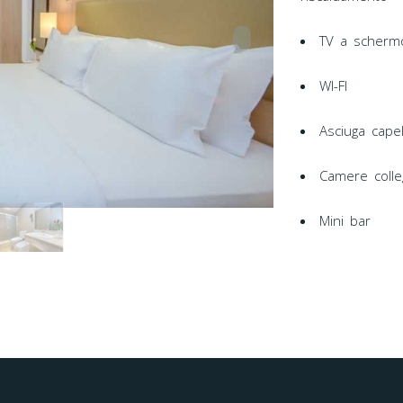
TV a schermo
WI-FI
Asciuga capel
Camere colle
Mini bar