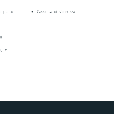
 piatto
Cassetta di sicurezza
li
gate