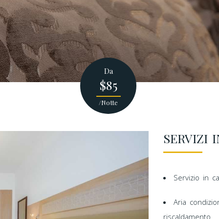
Da
$85
/Notte
SERVIZI 
Servizio in 
Aria condizio
riscaldamento