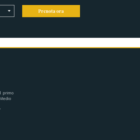
o
Prenota ora
l primo
Medio
"