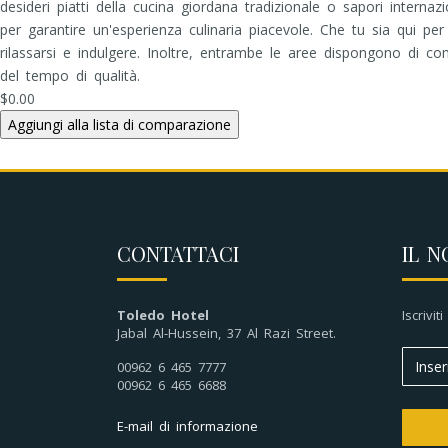
desideri piatti della cucina giordana tradizionale o sapori intern
per garantire un'esperienza culinaria piacevole. Che tu sia qui pe
rilassarsi e indulgere. Inoltre, entrambe le aree dispongono di co
del tempo di qualità.
$0.00
CONTATTACI
IL N
Toledo Hotel
Iscrivit
Jabal Al-Hussein, 37 Al Razi Street.
00962 6 465 7777
00962 6 465 6688
E-mail di informazione