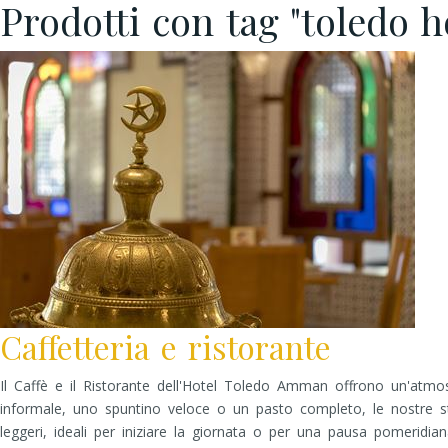
Prodotti con tag "toledo h
Caffetteria e ristorante
Il Caffè e il Ristorante dell'Hotel Toledo Amman offrono un'atmos
informale, uno spuntino veloce o un pasto completo, le nostre stru
leggeri, ideali per iniziare la giornata o per una pausa pomeridian