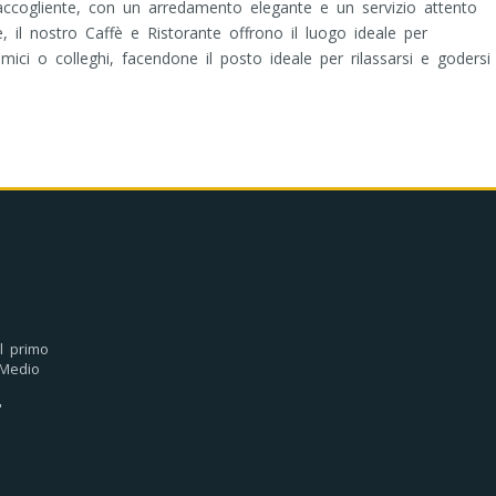
 e accogliente, con un arredamento elegante e un servizio attento
, il nostro Caffè e Ristorante offrono il luogo ideale per
ici o colleghi, facendone il posto ideale per rilassarsi e godersi
l primo
Medio
"