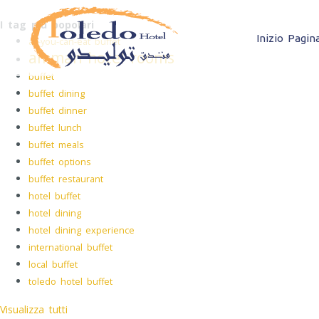
I tag più popolari
Inizio Pagin
all-you-can-eat buffet
amman hotel rooms
buffet
buffet dining
buffet dinner
buffet lunch
buffet meals
buffet options
buffet restaurant
hotel buffet
hotel dining
hotel dining experience
international buffet
local buffet
toledo hotel buffet
Visualizza tutti