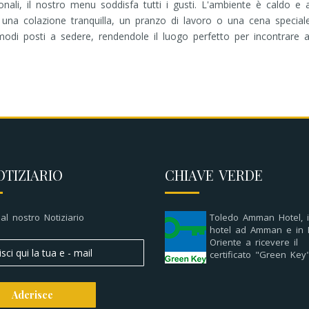
azionali, il nostro menu soddisfa tutti i gusti. L'ambiente è caldo
r una colazione tranquilla, un pranzo di lavoro o una cena speciale
modi posti a sedere, rendendole il luogo perfetto per incontrare am
OTIZIARIO
CHIAVE VERDE
i al nostro Notiziario
Toledo Amman Hotel, i
hotel ad Amman e in 
Oriente a ricevere il
certificato "Green Key