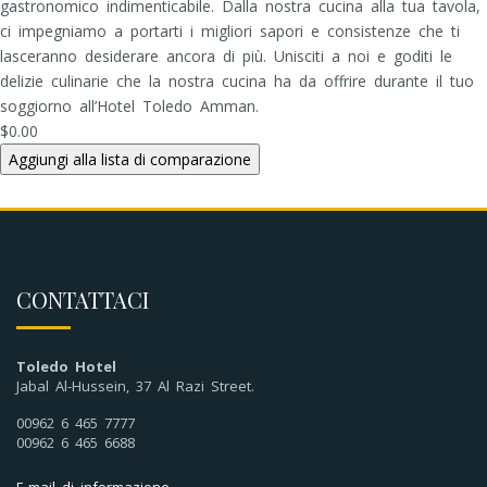
gastronomico indimenticabile. Dalla nostra cucina alla tua tavola,
ci impegniamo a portarti i migliori sapori e consistenze che ti
lasceranno desiderare ancora di più. Unisciti a noi e goditi le
delizie culinarie che la nostra cucina ha da offrire durante il tuo
soggiorno all’Hotel Toledo Amman.
$0.00
CONTATTACI
Toledo Hotel
Jabal Al-Hussein, 37 Al Razi Street.
00962 6 465 7777
00962 6 465 6688