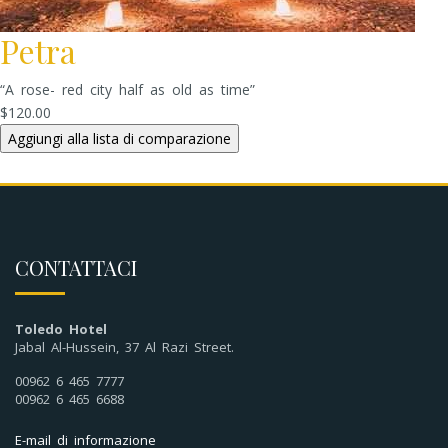
Petra
“A rose- red city half as old as time”
$120.00
CONTATTACI
Toledo Hotel
Jabal Al-Hussein, 37 Al Razi Street.
00962 6 465 7777
00962 6 465 6688
E-mail di informazione