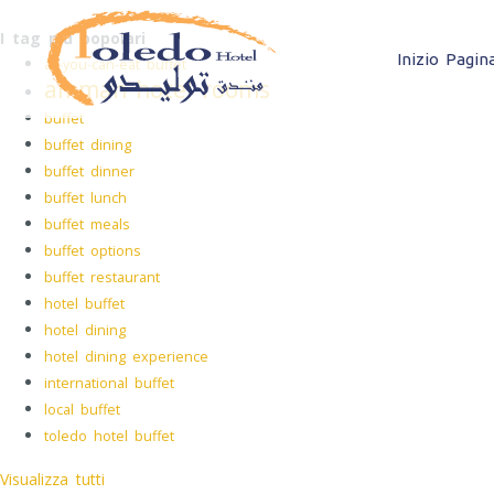
I tag più popolari
Inizio Pagin
all-you-can-eat buffet
amman hotel rooms
buffet
buffet dining
buffet dinner
buffet lunch
buffet meals
buffet options
buffet restaurant
hotel buffet
hotel dining
hotel dining experience
international buffet
local buffet
toledo hotel buffet
Visualizza tutti