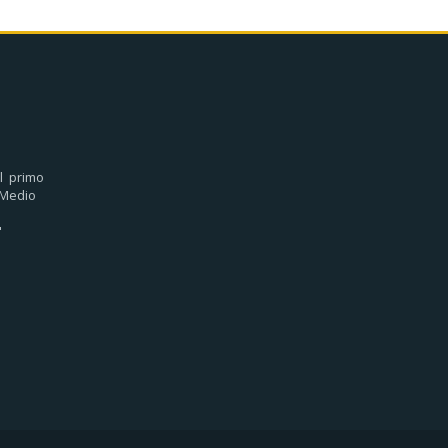
l primo
Medio
"